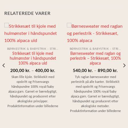
RELATEREDE VARER
BØRNESTRIK & BABYSTRIK - STRIKKESÆT
BØRNESTRIK & BABYSTRIK - STRIKKESÆT
Strikkesæt til kjole med
Børnesweater med raglan og
hulmønster i håndspundet
perlestrik – Strikkesæt, 100%
100% alpaca uld
alpaca
interval:
Prisinterval:
Prisin
200,00
kr.
–
400,00
kr.
540,00
kr.
–
890,00
kr.
,00 kr.
200,00 kr.
540,0
Skøn lille kjole. Strikkekit med
Tyk raglan børnesweater med
opskrift og Frisenvangs
perlestrik på alle kanter. Strikkekit
til
til
håndspundne 100% royal/baby
med opskrift og Frisenvangs
,00 kr.
400,00 kr.
890,0
alpaca garn. Garnet er bæredygtigt,
håndspundne 100% royal/baby
håndspundet og produceret efter
alpaca garn. Garnet er bæredygtigt,
økologiske principper.
håndspundet og produceret efter
Produktinformation under billederne
økologiske metoder.
Produktinformation under billederne