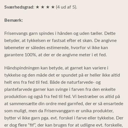
Sværhedsgrad
: ★ ★ ★ ★ (4 ud af 5).
Bemærk:
Frisenvangs garn spindes i hånden og uden tæller. Dette
betyder, at tykkelsen er fastsat efter et skøn. De angivne
løbemeter er således estimerede, hvorfor vi ikke kan
garantere 100%, at der er de angivne meter i et fed.
Håndspindningen kan betyde, at garnet kan variere i
tykkelse og den måde det er spundet på er heller ikke altid
helt ens fra fed til fed. Både de naturfarvede- og
plantefarvede garner kan svinge i farven fra den enkelte
produktion og også fra fed til fed. Vi bestræber os altid på
at sammensætte din ordre med garnfed, der er så ensartede
som muligt, men da Frisenvanggarn er unika produkter,
bytter vi ikke garn pga. evt. forskel i farve eller tykkelse. Der
er dog flere “fif”, der kan bruges for at udligne evt. forskelle,