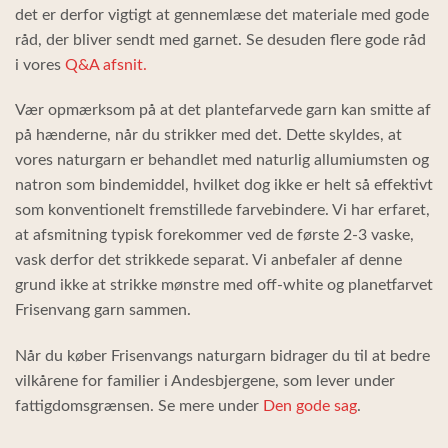
det er derfor vigtigt at gennemlæse det materiale med gode
råd, der bliver sendt med garnet. Se desuden flere gode råd
i vores
Q&A afsnit.
Vær opmærksom på at det plantefarvede garn kan smitte af
på hænderne, når du strikker med det. Dette skyldes, at
vores naturgarn er behandlet med naturlig allumiumsten og
natron som bindemiddel, hvilket dog ikke er helt så effektivt
som konventionelt fremstillede farvebindere. Vi har erfaret,
at afsmitning typisk forekommer ved de første 2-3 vaske,
vask derfor det strikkede separat. Vi anbefaler af denne
grund ikke at strikke mønstre med off-white og planetfarvet
Frisenvang garn sammen.
Når du køber Frisenvangs naturgarn bidrager du til at bedre
vilkårene for familier i Andesbjergene, som lever under
fattigdomsgrænsen. Se mere under
Den gode sag
.