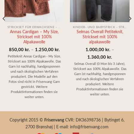
eisspanne:
,00 kr.
50,00 kr.
STRICKSET FÜR ERWACHSENE - STRICKSET
KINDER- UND BABYSTRICK - STRICKEN KIT
Annas Cardigan – My Size,
Selmas Overall Petiteknit,
Strickset mit 100%
Strickset mit 100%
Alpakawolle
alpakawolle
Preisspanne:
850,00
kr.
–
1.250,00
kr.
1.000,00
kr.
–
850,00 kr.
Preisspann
Petiteknit Annas Cardigan - My Size,
1.360,00
kr.
Strickset aus 100% Alpakawolle. Das
bis
1.000,00 k
Selmas Overall (0 Mon bis 3 Jahre),
Garn ist nachhaltig, handgesponnen
Strickset aus 100% Alpakawolle. Das
1.250,00 kr.
bis
und nach ökologischen Verfahren
Garn ist nachhaltig, handgesponnen
produziert. Die Modelle auf den
1.360,00 k
und nach ökologischen Verfahren
Fotos sind nicht in Frisenvang Garn
produziert. Weitere
gestrickt. Weitere
Produktinformationen finden sie
Produktinformationen finden sie
weiter unten.
weiter unten.
Copyright 2015 ©
Frisenvang
CVR: DK36398736 | Bytinget 6,
2700 Brønshøj | E-mail: info@frisenvang.com