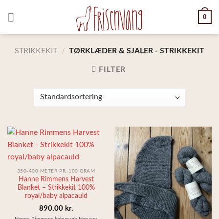
Skip
0
to
content
STRIKKEKIT
/
TØRKLÆDER & SJALER - STRIKKEKIT
FILTER
350-400 METER PR. 100 GRAM
Hanne Rimmens Harvest
Blanket – Strikkekit 100%
royal/baby alpacauld
890,00
kr.