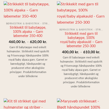
BØRNESTRIK & BABYSTRIK - STRIKKESÆT
Strikkekit til babytæppe,
BØRNESTRIK & BABYSTRIK - STRIKKESÆT
100% alpaka – Garn
Strikkekit med garn til
løbemeter 350-400
babytæppe, 100%
Prisinterval:
460,00
kr.
–
620,00
kr.
royal/baby alpakauld – Garn
løbemeter 250-300
460,00 kr.
Garn til babytæppe med enkelt
Prisin
hulmønster. Strikkekit med opskrift
400,00
kr.
–
610,00
kr.
til
og Frisenvangs håndspundne 100%
400,0
Garn til babytæppe med enkelt
620,00 kr.
royal/baby alpaca garn. Garnet er
hulmønster. Strikkekit med opskrift
til
bæredygtigt, håndspundet og
og Frisenvangs håndspundne 100%
produceret efter økologiske
610,0
royal/baby alpaca garn. Garnet er
principper. Produktinformation
bæredygtigt, håndspundet og
under billederne
produceret efter økologiske
principper. Produktinformation
under billederne