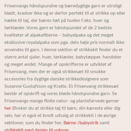
Frisenvangs håndspundne og bæredygtige garn er utroligt
blødt, kradser ikke og er derfor perfekt til at strikke op eller
hækle til tøj, der bæres tæt på huden f.eks. huer og
tørklæder. Vores garn er håndspundet af de 2 bedste
kvaliteter af alpakafiberne – babyalpaka og det meget
eksklusive royalalpaka som pga. dets høje pris normalt ikke
anvendes til garn. I denne sektion af strikkekit finder du et
større antal sjaler, huer, tørklæder, babytæpper, handsker
og meget andet. Mange af opskrifterne er udviklet af
Frisenvang, men der er også strikkesæt til smukke
accesories fra dygtige danske strikkedesignere som
Susanne Gustafsson og Kratte. Et Frisenvang strikkesæt
består af opskrift og vores bløde håndspundne garn. Se
Frisenvangs mange flotte natur- og plantefarvede garner
her
Ønsker du at strikke tøj til børn, din kæreste eller dig
selv, har vi også et bredt udvalg at strikkekit i de øvrige
sektioner, som du finder her.
Børne-/babystrik
samt
strikkekit med design til voksne