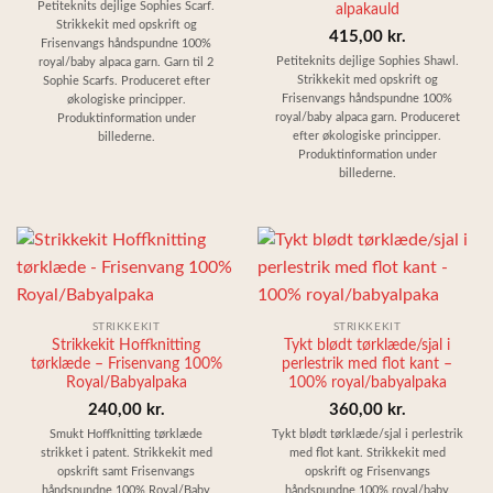
200,00 kr.
Petiteknits dejlige Sophies Scarf.
alpakauld
Strikkekit med opskrift og
til
415,00
kr.
Frisenvangs håndspundne 100%
Petiteknits dejlige Sophies Shawl.
235,00 kr.
royal/baby alpaca garn. Garn til 2
Strikkekit med opskrift og
Sophie Scarfs. Produceret efter
Frisenvangs håndspundne 100%
økologiske principper.
royal/baby alpaca garn. Produceret
Produktinformation under
efter økologiske principper.
billederne.
Produktinformation under
billederne.
STRIKKEKIT
STRIKKEKIT
Strikkekit Hoffknitting
Tykt blødt tørklæde/sjal i
tørklæde – Frisenvang 100%
perlestrik med flot kant –
Royal/Babyalpaka
100% royal/babyalpaka
240,00
kr.
360,00
kr.
Smukt Hoffknitting tørklæde
Tykt blødt tørklæde/sjal i perlestrik
strikket i patent. Strikkekit med
med flot kant. Strikkekit med
opskrift samt Frisenvangs
opskrift og Frisenvangs
håndspundne 100% Royal/Baby
håndspundne 100% royal/baby