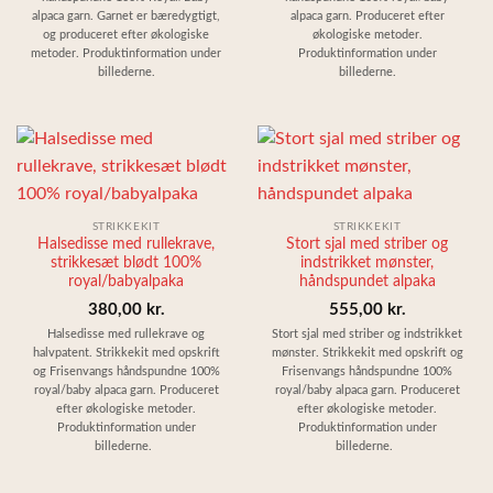
alpaca garn. Garnet er bæredygtigt,
alpaca garn. Produceret efter
og produceret efter økologiske
økologiske metoder.
metoder. Produktinformation under
Produktinformation under
billederne.
billederne.
STRIKKEKIT
STRIKKEKIT
Halsedisse med rullekrave,
Stort sjal med striber og
strikkesæt blødt 100%
indstrikket mønster,
royal/babyalpaka
håndspundet alpaka
380,00
kr.
555,00
kr.
Halsedisse med rullekrave og
Stort sjal med striber og indstrikket
halvpatent. Strikkekit med opskrift
mønster. Strikkekit med opskrift og
og Frisenvangs håndspundne 100%
Frisenvangs håndspundne 100%
royal/baby alpaca garn. Produceret
royal/baby alpaca garn. Produceret
efter økologiske metoder.
efter økologiske metoder.
Produktinformation under
Produktinformation under
billederne.
billederne.