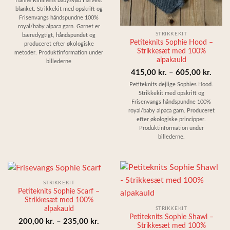
Hanne Rimmens babysvøb Harvest
blanket. Strikkekit med opskrift og
Frisenvangs håndspundne 100%
royal/baby alpaca garn. Garnet er
STRIKKEKIT
bæredygtigt, håndspundet og
Petiteknits Sophie Hood –
produceret efter økologiske
Strikkesæt med 100%
metoder. Produktinformation under
alpakauld
billederne
Prisin
415,00
kr.
–
605,00
kr.
415,0
Petiteknits dejlige Sophies Hood.
Strikkekit med opskrift og
til
Frisenvangs håndspundne 100%
605,0
royal/baby alpaca garn. Produceret
efter økologiske principper.
Produktinformation under
billederne.
STRIKKEKIT
Petiteknits Sophie Scarf –
Strikkesæt med 100%
alpakauld
STRIKKEKIT
Petiteknits Sophie Shawl –
Prisinterval:
200,00
kr.
–
235,00
kr.
Strikkesæt med 100%