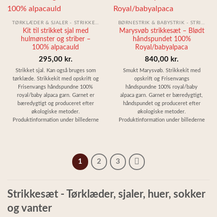
TØRKLÆDER & SJALER - STRIKKEKIT
BØRNESTRIK & BABYSTRIK - STRIKKESÆT
Kit til strikket sjal med
Marysvøb strikkesæt – Blødt
hulmønster og striber –
håndspundet 100%
100% alpacauld
Royal/babyalpaca
295,00
kr.
840,00
kr.
Strikket sjal. Kan også bruges som
Smukt Marysvøb. Strikkekit med
tørklæde. Strikkekit med opskrift og
opskrift og Frisenvangs
Frisenvangs håndspundne 100%
håndspundne 100% royal/baby
royal/baby alpaca garn. Garnet er
alpaca garn. Garnet er bæredygtigt,
bæredygtigt og produceret efter
håndspundet og produceret efter
økologiske metoder.
økologiske metoder.
Produktinformation under billederne
Produktinformation under billederne
1
2
3
Strikkesæt - Tørklæder, sjaler, huer, sokker
og vanter