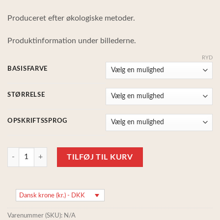
til
Produceret efter økologiske metoder.
650,00 kr.
Produktinformation under billederne.
RYD
BASISFARVE
STØRRELSE
OPSKRIFTSSPROG
Ankers trøje 3 mdr til 8 år, blødt Frisenvang strikkesæt, 100% alpakauld 
TILFØJ TIL KURV
Dansk krone (kr.) - DKK
Varenummer (SKU):
N/A