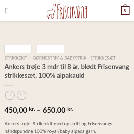
Skip
0
to
content
STRIKKEKIT
/
BØRNESTRIK & BABYSTRIK - STRIKKESÆT
Ankers trøje 3 mdr til 8 år, blødt Frisenvang
strikkesæt, 100% alpakauld
kr.
kr.
Prisinterval:
450,00
–
650,00
450,00 kr.
Ankers trøje. Strikkekit med opskrift og Frisenvangs
håndspundne 100% royal/baby alpaca garn.