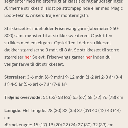
segmenter med rib efterfulgt af klassiske raglanudtagninger.
Ærmerne strikkes til sidst på strømpepinde eller med Magic
Loop-teknik. Ankers Trøje er monteringsfri.
Strikkesættet indeholder Frisenvang garn (løbemeter 250-
300) samt mønster til at strikke sweateren. Opskriften
strikkes med enkeltgarn. Opskriften i dette strikkesæt
dækker størrelserne 3 mdr. til 8 år. Se strikkesæt til større
størrelser
her
Se evt. Frisenvangs garner
her
inden du
vælger farve til dit strikkesæt.
Størrelser:
3-6 mdr. (6-9 mdr.) 9-12 mdr. (1-2 år) 2-3 år (3-4
år) 4-5 år (5-6 år) 6-7 år (7-8 år)
Trøjens overvidde:
51 (53) 58 (63) 65 (67) 68 (72) 76 (78) cm
Længde:
Hel længde: 28 (30) 32 (35) 37 (39) 40 (42) 43 (44)
cm
Ærmelængde: 15 (17) 19 (20) 22 (24) 27 (30) 32 (33) cm