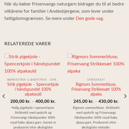
Når du køber Frisenvangs naturgarn bidrager du til at bedre
vilkårene for familier i Andesbjergene, som lever under
fattigdomsgrænsen. Se mere under
Den gode sag
.
RELATEREDE VARER
BØRNESTRIK & BABYSTRIK - STRIKKESÆT
STRIKKEKIT
Strik pigekjole – Spencerkjole
Rigmors Sommerbluse,
i håndspundet 100%
Frisenvang Strikkesæt 100%
alpakauld
alpaka
Prisinterval:
Prisin
200,00
kr.
–
400,00
kr.
245,00
kr.
–
430,00
kr.
200,00 kr.
245,0
Yndig pigekjole i spencerfacon.
Rigmors sommerbluse, Strikkekit
Strikkekit med opskrift og
med opskrift og Frisenvangs
til
til
Frisenvangs håndspundne 100%
håndspundne 100% royal/baby
400,00 kr.
430,0
royal/baby alpaca garn. Garnet er
alpaca garn. Produceret efter
produceret efter økologiske
økologiske metoder.