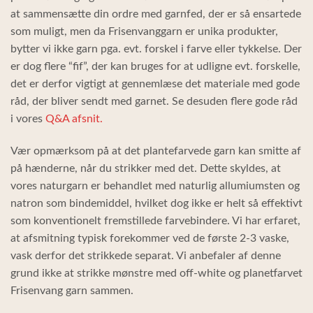
at sammensætte din ordre med garnfed, der er så ensartede
som muligt, men da Frisenvanggarn er unika produkter,
bytter vi ikke garn pga. evt. forskel i farve eller tykkelse. Der
er dog flere “fif”, der kan bruges for at udligne evt. forskelle,
det er derfor vigtigt at gennemlæse det materiale med gode
råd, der bliver sendt med garnet. Se desuden flere gode råd
i vores
Q&A afsnit.
Vær opmærksom på at det plantefarvede garn kan smitte af
på hænderne, når du strikker med det. Dette skyldes, at
vores naturgarn er behandlet med naturlig allumiumsten og
natron som bindemiddel, hvilket dog ikke er helt så effektivt
som konventionelt fremstillede farvebindere. Vi har erfaret,
at afsmitning typisk forekommer ved de første 2-3 vaske,
vask derfor det strikkede separat. Vi anbefaler af denne
grund ikke at strikke mønstre med off-white og planetfarvet
Frisenvang garn sammen.