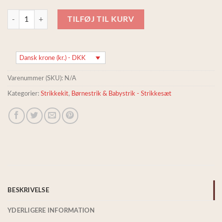
Stockholm Slipover Petiteknit, Frisenvang strikkesæt, 100% alpakauld a
TILFØJ TIL KURV
Dansk krone (kr.) - DKK
Varenummer (SKU):
N/A
Kategorier:
Strikkekit
,
Børnestrik & Babystrik - Strikkesæt
BESKRIVELSE
YDERLIGERE INFORMATION