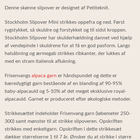
Denne skønne slipover er designet af Petiteknit.
Stockholm Slipover Mini strikkes oppefra og ned. Først
rygstykket, så skuldre og forstykket og til sidst kroppen.
Stockholm Slipover har skulderhældning dannet ved hjælp
af vendepinde i skuldrene for at få en god pasform. Langs
halsåbning og ærmegab strikkes ribkanter, der lukkes af
med en stram italiensk aflukning.
Frisenvangs
alpaca garn
er håndspundet og dette er
bæredygtigt garn bestående af en blanding af 90-95%
baby-alpacauld og 5-10% af det meget eksklusive royal-
alpacauld. Garnet er produceret efter økologiske metoder.
Strikkesættet indeholder Frisenvang garn (løbemeter 250-
300) samt mønster til at strikke slipoveren. Opskriften
strikkes med enkeltgarn. Opskriften i dette strikkesæt
dækker størrelserne 1 til 7 år. Ønsker du at strikke i større