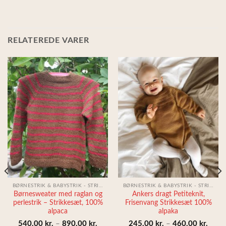
RELATEREDE VARER
BØRNESTRIK & BABYSTRIK - STRIKKESÆT
BØRNESTRIK & BABYSTRIK - STRIKKESÆT
Børnesweater med raglan og
Ankers dragt Petiteknit,
perlestrik – Strikkesæt, 100%
Frisenvang Strikkesæt 100%
alpaca
alpaka
interval:
Prisinterval:
Prisin
540,00
kr.
–
890,00
kr.
245,00
kr.
–
460,00
kr.