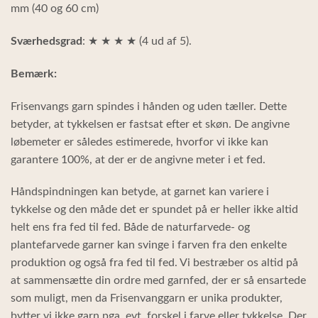
mm (40 og 60 cm)
Sværhedsgrad
: ★ ★ ★ ★ (4 ud af 5).
Bemærk:
Frisenvangs garn spindes i hånden og uden tæller. Dette
betyder, at tykkelsen er fastsat efter et skøn. De angivne
løbemeter er således estimerede, hvorfor vi ikke kan
garantere 100%, at der er de angivne meter i et fed.
Håndspindningen kan betyde, at garnet kan variere i
tykkelse og den måde det er spundet på er heller ikke altid
helt ens fra fed til fed. Både de naturfarvede- og
plantefarvede garner kan svinge i farven fra den enkelte
produktion og også fra fed til fed. Vi bestræber os altid på
at sammensætte din ordre med garnfed, der er så ensartede
som muligt, men da Frisenvanggarn er unika produkter,
bytter vi ikke garn pga. evt. forskel i farve eller tykkelse. Der