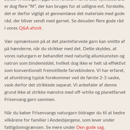
er dog flere “fif”, der kan bruges for at udligne evt. forskelle,
det er derfor vigtigt at gennemlæse det materiale med gode
råd, der bliver sendt med garnet. Se desuden flere gode råd
i vores
Q&A afsnit.
Vær opmærksom på at det plantefarvede garn kan smitte af
på hænderne, når du strikker med det. Dette skyldes, at
vores naturgarn er behandlet med naturlig allumiumsten og
natron som bindemiddel, hvilket dog ikke er helt så effektivt
som konventionelt fremstillede farvebindere. Vi har erfaret,
at afsmitning typisk forekommer ved de første 2-3 vaske,
vask derfor det strikkede separat. Vi anbefaler af denne
grund ikke at strikke mønstre med off-white og planetfarvet
Frisenvang garn sammen.
Når du køber Frisenvangs naturgarn bidrager du til at bedre
vilkårene for familier i Andesbjergene, som lever under
fattigdomsgrænsen. Se mere under
Den gode sag
.