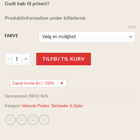
Godt køb til prisen!!
Produktinformation under billederne
RYD
FARVE
Stor, tyk, varm plaid i genbrugsmaterialer- Fairtrade produceret antal
TILFØJ TIL KURV
Dansk krone (kr.) - DKK
Varenummer (SKU):
N/A
Kategori:
Vævede Plaider, Tørklæder & Sjaler