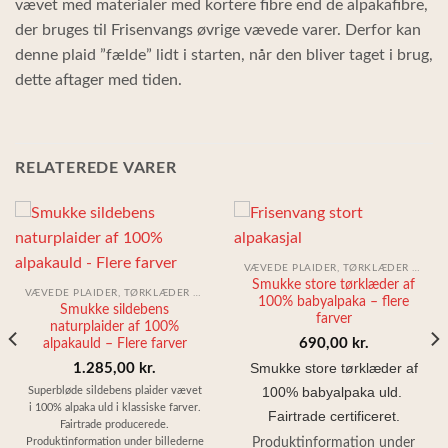
vævet med materialer med kortere fibre end de alpakafibre,
der bruges til Frisenvangs øvrige vævede varer. Derfor kan
denne plaid ”fælde” lidt i starten, når den bliver taget i brug,
dette aftager med tiden.
RELATEREDE VARER
VÆVEDE PLAIDER, TØRKLÆDER & SJALER
Smukke store tørklæder af
VÆVEDE PLAIDER, TØRKLÆDER & SJALER
100% babyalpaka – flere
Smukke sildebens
farver
naturplaider af 100%
690,00
kr.
alpakauld – Flere farver
1.285,00
kr.
Smukke store tørklæder af
Superbløde sildebens plaider vævet
100% babyalpaka uld.
i 100% alpaka uld i klassiske farver.
Fairtrade certificeret.
Fairtrade producerede.
Produktinformation under
Produktinformation under billederne