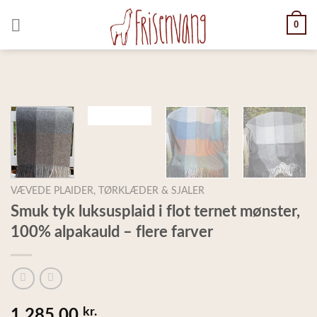
Skip
0
to
content
VÆVEDE PLAIDER, TØRKLÆDER & SJALER
Smuk tyk luksusplaid i flot ternet mønster,
100% alpakauld – flere farver
kr.
1.285,00