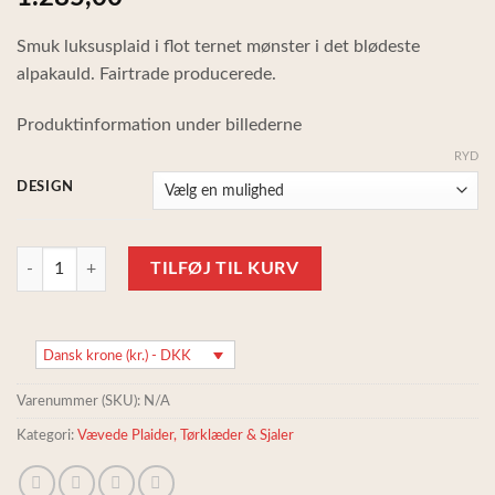
Smuk luksusplaid i flot ternet mønster i det blødeste
alpakauld. Fairtrade producerede.
Produktinformation under billederne
RYD
DESIGN
Smuk tyk luksusplaid i flot ternet mønster, 100% alpakauld - flere farver
TILFØJ TIL KURV
Dansk krone (kr.) - DKK
Varenummer (SKU):
N/A
Kategori:
Vævede Plaider, Tørklæder & Sjaler