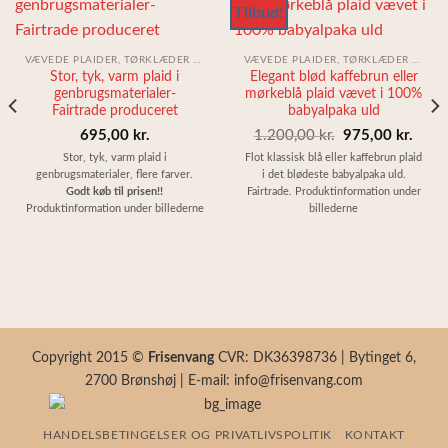
Tilbud!
VÆVEDE PLAIDER, TØRKLÆDER & SJALER
VÆVEDE PLAIDER, TØRKLÆDER & SJALER
Stor, tyk, varm plaid i
Elegant blød kaffebrun eller
genbrugsmaterialer-
mørkeblå plaid vævet i 100%
Fairtrade produceret
babyalpaka uld
Den
Den
695,00
kr.
1.200,00
kr.
975,00
kr.
oprindelige
aktue
Stor, tyk, varm plaid i
Flot klassisk blå eller kaffebrun plaid
genbrugsmaterialer, flere farver.
i det blødeste babyalpaka uld.
pris
pris
Godt køb til prisen!!
Fairtrade. Produktinformation under
var:
er:
Produktinformation under billederne
billederne
1.200,00 kr..
975,0
Copyright 2015 ©
Frisenvang
CVR: DK36398736 | Bytinget 6,
2700 Brønshøj | E-mail: info@frisenvang.com
HANDELSBETINGELSER OG PRIVATLIVSPOLITIK
KONTAKT