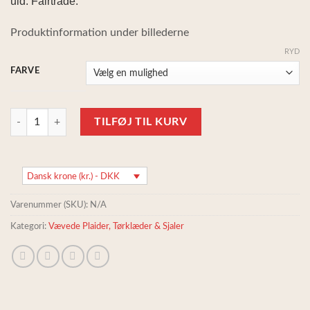
uld. Fairtrade.
Produktinformation under billederne
RYD
FARVE
Flotte vævede tørklæder, 100% babyalpaka uld - Glade farver antal
TILFØJ TIL KURV
Dansk krone (kr.) - DKK
Varenummer (SKU):
N/A
Kategori:
Vævede Plaider, Tørklæder & Sjaler