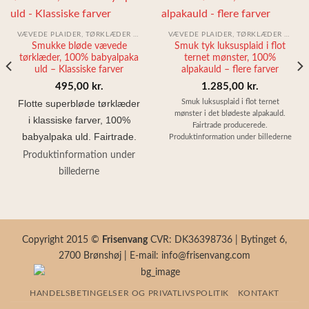
VÆVEDE PLAIDER, TØRKLÆDER & SJALER
VÆVEDE PLAIDER, TØRKLÆDER & SJALER
Smukke bløde vævede
Smuk tyk luksusplaid i flot
tørklæder, 100% babyalpaka
ternet mønster, 100%
uld – Klassiske farver
alpakauld – flere farver
495,00
kr.
1.285,00
kr.
Smuk luksusplaid i flot ternet
Flotte superbløde tørklæder
mønster i det blødeste alpakauld.
i klassiske farver, 100%
Fairtrade producerede.
babyalpaka uld. Fairtrade.
Produktinformation under billederne
Produktinformation under
billederne
Copyright 2015 ©
Frisenvang
CVR: DK36398736 | Bytinget 6,
2700 Brønshøj | E-mail: info@frisenvang.com
HANDELSBETINGELSER OG PRIVATLIVSPOLITIK
KONTAKT