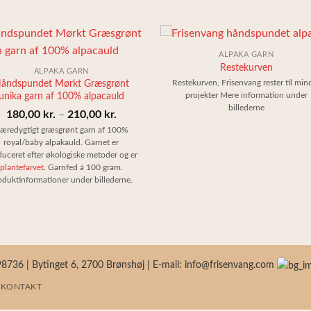
+
ALPAKA GARN
Restekurven
ALPAKA GARN
åndspundet Mørkt Græsgrønt
Restekurven, Frisenvang rester til min
unika garn af 100% alpacauld
projekter Mere information under
billederne
Prisinterval:
180,00
kr.
–
210,00
kr.
180,00 kr.
æredygtigt græsgrønt garn af 100%
royal/baby alpakauld. Garnet er
til
uceret efter økologiske metoder og er
210,00 kr.
plantefarvet
. Garnfed á 100 gram.
oduktinformationer under billederne.
36 | Bytinget 6, 2700 Brønshøj | E-mail: info@frisenvang.com
KONTAKT