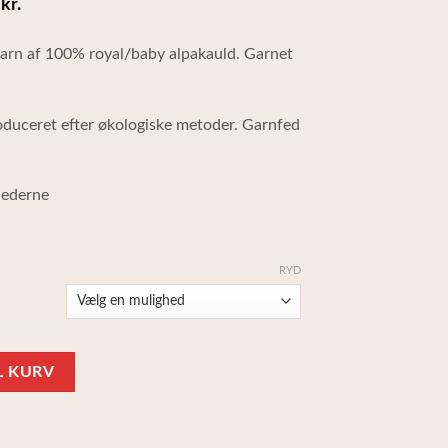
kr.
Prisinterval:
0
170,00 kr.
arn af 100% royal/baby alpakauld. Garnet
til
duceret efter økologiske metoder. Garnfed
220,00 kr.
lederne
RYD
% håndspundet alpaca antal
IL KURV