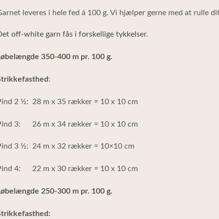
arnet leveres i hele fed á 100 g. Vi hjælper gerne med at rulle d
et off-white garn fås i forskellige tykkelser.
Løbelængde 350-400 m pr. 100 g.
Strikkefasthed
:
ind 2 ½: 28 m x 35 rækker = 10 x 10 cm
Pind 3: 26 m x 34 rækker = 10 x 10 cm
Pind 3 ½: 24 m x 32 rækker = 10×10 cm
Pind 4: 22 m x 30 rækker = 10 x 10 cm
Løbelængde 250-300 m pr. 100 g.
trikkefasthed: