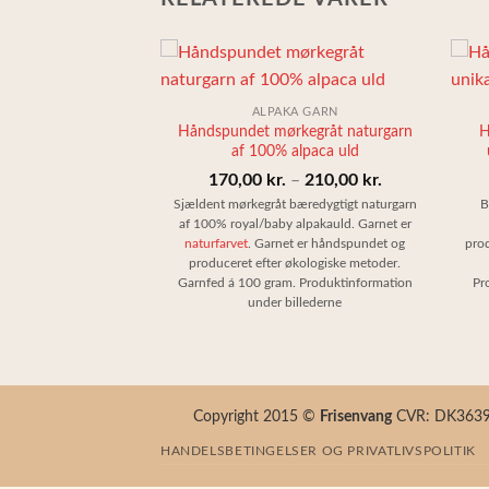
+
+
KA GARN
ALPAKA GARN
æredygtigt grønt
Håndspundet mørkegråt naturgarn
H
t), 100% alpakauld
af 100% alpaca uld
Prisinterval:
Prisinterval:
–
220,00
kr.
170,00
kr.
–
210,00
kr.
170,00 kr.
170,00 kr.
ønt garn af 100%
Sjældent mørkegråt bæredygtigt naturgarn
B
acauld. Det mørke
af 100% royal/baby alpakauld. Garnet er
til
til
 er bæredygtigt, er
naturfarvet
. Garnet er håndspundet og
prod
220,00 kr.
210,00 kr.
ologiske metoder og er
produceret efter økologiske metoder.
arnfed á 100 gram.
Garnfed á 100 gram. Produktinformation
Pr
on under billederne
under billederne
Copyright 2015 ©
Frisenvang
CVR: DK363987
HANDELSBETINGELSER OG PRIVATLIVSPOLITIK