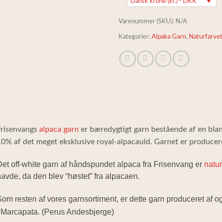
Dansk krone (kr.) - DKK
Varenummer (SKU):
N/A
Kategorier:
Alpaka Garn
,
Naturfarve
risenvangs
alpaca garn
er bæredygtigt garn bestående af en bla
0% af det meget eksklusive royal-alpacauld. Garnet er producer
et off-white garn af håndspundet alpaca fra Frisenvang er
natur
avde, da den blev “høstet” fra alpacaen.
om resten af vores garnsortiment, er dette garn produceret af o
 Marcapata. (Perus Andesbjerge)