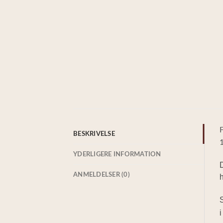
F
BESKRIVELSE
1
YDERLIGERE INFORMATION
D
ANMELDELSER (0)
h
S
i