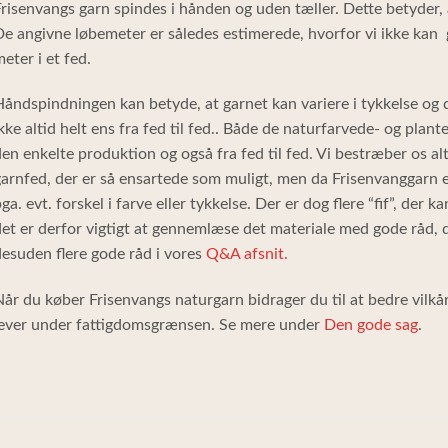
risenvangs garn spindes i hånden og uden tæller. Dette betyder, a
e angivne løbemeter er således estimerede, hvorfor vi ikke kan 
eter i et fed.
åndspindningen kan betyde, at garnet kan variere i tykkelse og 
kke altid helt ens fra fed til fed.. Både de naturfarvede- og plant
en enkelte produktion og også fra fed til fed. Vi bestræber os 
arnfed, der er så ensartede som muligt, men da Frisenvanggarn er
ga. evt. forskel i farve eller tykkelse. Der er dog flere “fif”, der k
et er derfor vigtigt at gennemlæse det materiale med gode råd, 
esuden flere gode råd i vores
Q&A afsnit.
år du køber Frisenvangs naturgarn bidrager du til at bedre vilkå
lever under fattigdomsgrænsen. Se mere under
Den gode sag
.