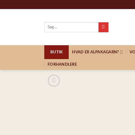
Skip
to
content
Søg
efter:
BUTIK
HVAD ER ALPAKAGARN?
VO
FORHANDLERE