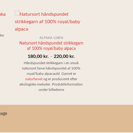
+
dre
ALPAKA GARN
Natursort håndspundet strikkegarn
af 100% royal/baby alpaca
Prisinterval:
180,00
kr.
–
220,00
kr.
180,00 kr.
Håndspundet strikkegarn i en smuk
natursort farve håndspundet af 100%
til
royal/baby alpacauld. Garnet er
220,00 kr.
naturfarvet
og er produceret efter
økologiske metoder. Produktinformation
under billederne