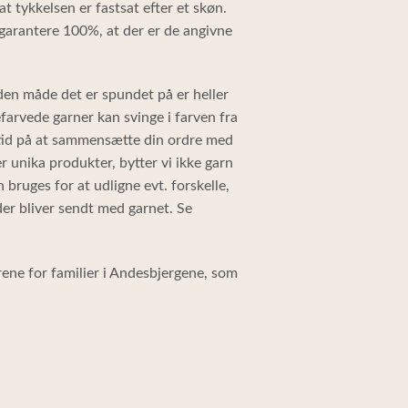
t tykkelsen er fastsat efter et skøn.
garantere 100%, at der er de angivne
den måde det er spundet på er heller
efarvede garner kan svinge i farven fra
altid på at sammensætte din ordre med
 unika produkter, bytter vi ikke garn
an bruges for at udligne evt. forskelle,
der bliver sendt med garnet. Se
rene for familier i Andesbjergene, som