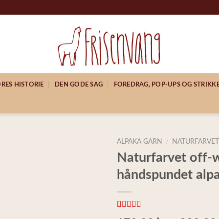
RES HISTORIE
DEN GODE SAG
FOREDRAG, POP-UPS OG STRIK
ALPAKA GARN
/
NATURFARVET
Naturfarvet off-
håndspundet alp
Bedømt
9