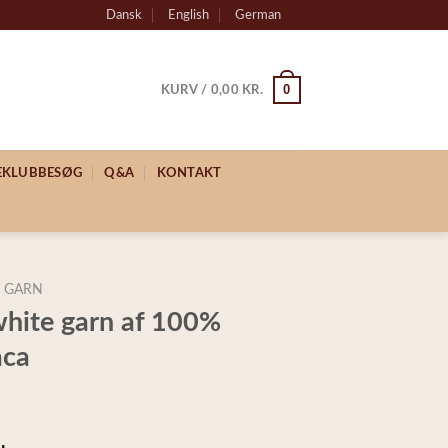
Dansk
English
German
0
KURV /
0,00
KR.
KEKLUBBESØG
Q&A
KONTAKT
 GARN
white garn af 100%
aca