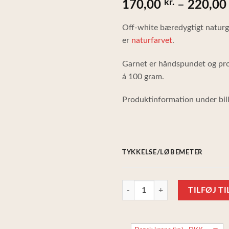
kr.
170,00
–
220,0
som
2.78
ud
af 5
Off-white bæredygtigt naturg
baseret
på
er
naturfarvet
.
kundebedømmelser
Garnet er håndspundet og pro
á 100 gram.
Produktinformation under bil
TYKKELSE/LØBEMETER
Naturfarvet off-white garn af 100
TILFØJ T