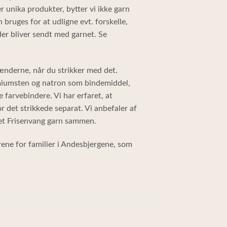
 unika produkter, bytter vi ikke garn
an bruges for at udligne evt. forskelle,
der bliver sendt med garnet. Se
nderne, når du strikker med det.
umiumsten og natron som bindemiddel,
e farvebindere. Vi har erfaret, at
 det strikkede separat. Vi anbefaler af
vet Frisenvang garn sammen.
rene for familier i Andesbjergene, som