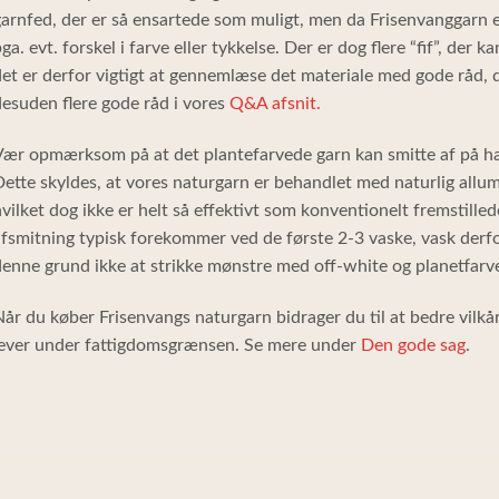
arnfed, der er så ensartede som muligt, men da Frisenvanggarn er
ga. evt. forskel i farve eller tykkelse. Der er dog flere “fif”, der k
et er derfor vigtigt at gennemlæse det materiale med gode råd, 
esuden flere gode råd i vores
Q&A afsnit.
ær opmærksom på at det plantefarvede garn kan smitte af på hæ
ette skyldes, at vores naturgarn er behandlet med naturlig all
vilket dog ikke er helt så effektivt som konventionelt fremstilled
fsmitning typisk forekommer ved de første 2-3 vaske, vask derfor
enne grund ikke at strikke mønstre med off-white og planetfar
år du køber Frisenvangs naturgarn bidrager du til at bedre vilkå
lever under fattigdomsgrænsen. Se mere under
Den gode sag
.