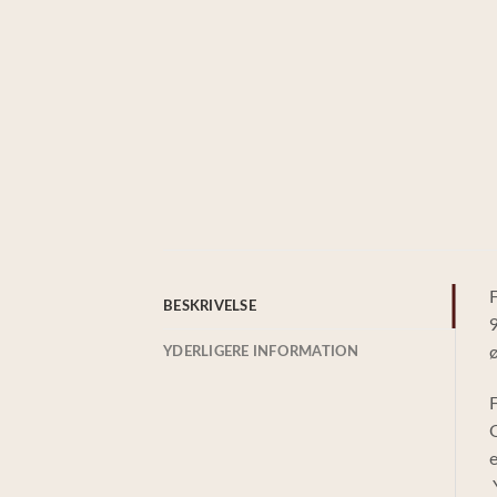
F
BESKRIVELSE
9
ø
YDERLIGERE INFORMATION
F
O
e
Y