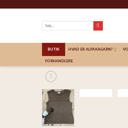
Skip
to
content
Søg
efter:
BUTIK
HVAD ER ALPAKAGARN?
VO
FORHANDLERE