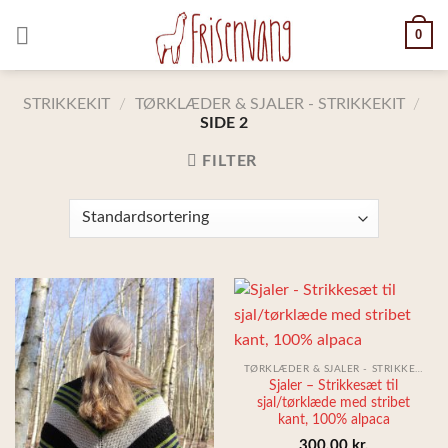
Skip
0
to
content
STRIKKEKIT
/
TØRKLÆDER & SJALER - STRIKKEKIT
/
SIDE 2
FILTER
TØRKLÆDER & SJALER - STRIKKEKIT
Sjaler – Strikkesæt til
sjal/tørklæde med stribet
kant, 100% alpaca
300,00
kr.