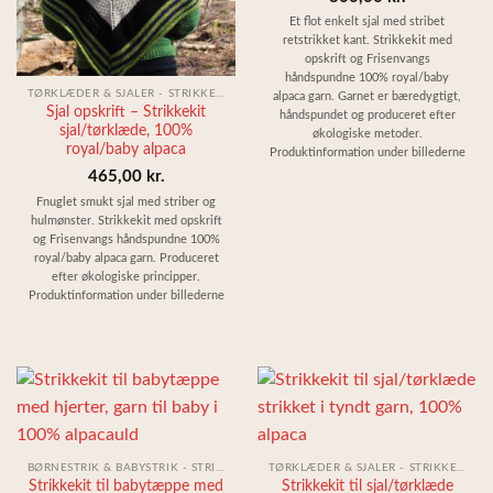
Et flot enkelt sjal med stribet
retstrikket kant. Strikkekit med
opskrift og Frisenvangs
håndspundne 100% royal/baby
TØRKLÆDER & SJALER - STRIKKEKIT
alpaca garn. Garnet er bæredygtigt,
Sjal opskrift – Strikkekit
håndspundet og produceret efter
sjal/tørklæde, 100%
økologiske metoder.
royal/baby alpaca
Produktinformation under billederne
465,00
kr.
Fnuglet smukt sjal med striber og
hulmønster. Strikkekit med opskrift
og Frisenvangs håndspundne 100%
royal/baby alpaca garn. Produceret
efter økologiske principper.
Produktinformation under billederne
BØRNESTRIK & BABYSTRIK - STRIKKESÆT
TØRKLÆDER & SJALER - STRIKKEKIT
Strikkekit til babytæppe med
Strikkekit til sjal/tørklæde