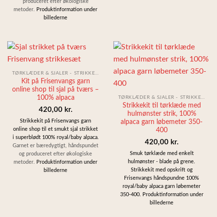
produceret efter økologiske
metoder.
Produktinformation under
billederne
TØRKLÆDER & SJALER - STRIKKEKIT
Kit på Frisenvangs garn
online shop til sjal på tværs –
100% alpaca
TØRKLÆDER & SJALER - STRIKKEKIT
Strikkekit til tørklæde med
420,00
kr.
hulmønster strik, 100%
Strikkekit på Frisenvangs garn
alpaca garn løbemeter 350-
online shop til et smukt sjal strikket
400
i superblødt 100% royal/baby alpaca.
420,00
kr.
Garnet er bæredygtigt, håndspundet
Smuk tørklæde med enkelt
og produceret efter økologiske
hulmønster - blade på grene.
metoder.
Produktinformation under
Strikkekit med opskrift og
billederne
Frisenvangs håndspundne 100%
royal/baby alpaca garn løbemeter
350-400.
Produktinformation under
billederne