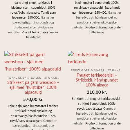
garn til et smuk tørklæde i
bladmønster i superblødt 100%
bladmønster i superblødt 100%
royal/baby alpacauld. Extra tyndt
royal/baby alpacauld. Tyndt garn
garn løbemeter 350-400.
Garnet er
løbemeter 250-300.
Garnet er
bæredygtigt, håndspundet og
bæredygtigt, håndspundet og
produceret efter økologiske
produceret efter økologiske
metoder.
Produktinformation under
metoder.
Produktinformation under
billederne
billederne
TØRKLÆDER & SJALER - STRIKKEKIT
Fnuglet tørklæde/sjal –
TØRKLÆDER & SJALER - STRIKKEKIT
Strikkekit, håndspundet
Strikkekit på garn webshop –
100% alpaca
sjal med “hulstriber” 100%
210,00
kr.
alpacauld
Strikkekit til fnuglet tørklæde/sjal -
570,00
kr.
strikket i superblødt 100%
Enkelt sjal med hulmønster i striber.
royal/baby alpaca.
Garnet er
Strikkekit med opskrift og
bæredygtigt, håndspundet og
Frisenvangs håndspundne 100%
produceret efter økologiske
royal/baby alpaca garn.
Garnet er
metoder.
Produktinformation under
bæredygtigt, håndspundet og
billederne