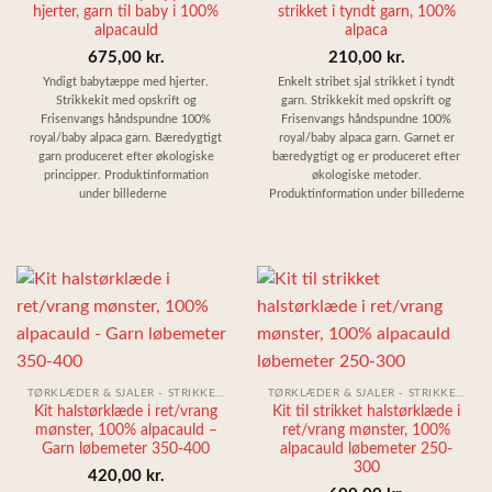
hjerter, garn til baby i 100%
strikket i tyndt garn, 100%
alpacauld
alpaca
675,00
kr.
210,00
kr.
Yndigt babytæppe med hjerter.
Enkelt stribet sjal strikket i tyndt
Strikkekit med opskrift og
garn. Strikkekit med opskrift og
Frisenvangs håndspundne 100%
Frisenvangs håndspundne 100%
royal/baby alpaca garn. Bæredygtigt
royal/baby alpaca garn. Garnet er
garn produceret efter økologiske
bæredygtigt og er produceret efter
principper. Produktinformation
økologiske metoder.
under billederne
Produktinformation under billederne
TØRKLÆDER & SJALER - STRIKKEKIT
TØRKLÆDER & SJALER - STRIKKEKIT
Kit halstørklæde i ret/vrang
Kit til strikket halstørklæde i
mønster, 100% alpacauld –
ret/vrang mønster, 100%
Garn løbemeter 350-400
alpacauld løbemeter 250-
300
420,00
kr.