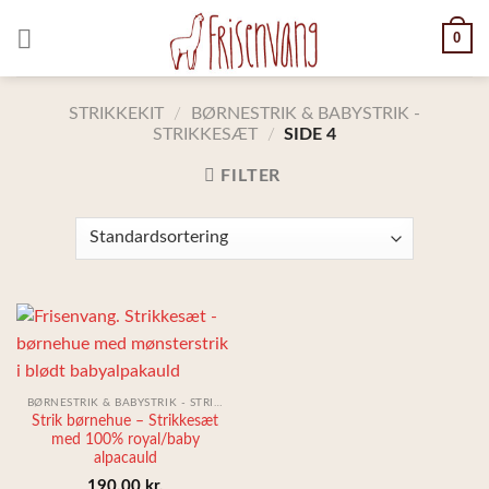
Skip
0
to
content
STRIKKEKIT
/
BØRNESTRIK & BABYSTRIK -
STRIKKESÆT
/
SIDE 4
FILTER
BØRNESTRIK & BABYSTRIK - STRIKKESÆT
Strik børnehue – Strikkesæt
med 100% royal/baby
alpacauld
190,00
kr.