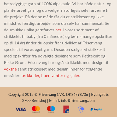
bæredygtige garn af 100% alpakauld. Vi har både natur- og
plantefarvet garn og du vælger naturligvis selv farverne til
dit projekt. På denne måde får du et strikkesæt og ikke
mindst et færdigt arbejde, som du selv har sammensat. Se
de smukke unika garnfarver
her
. I vores sortiment af
strikkekit til baby (fra 0 måneder) og børn (mange opskrifter
op til 14 år) finder du opskrifter udviklet af Frisenvang
specielt til vores eget garn. Desuden sælger vi strikkekit
med opskrifter fra udvalgte designere som Petiteknit og
Rikke Ørum. Frisenvang har også strikkekit med design til
voksne
samt strikkesæt med design indenfor følgende
områder:
tørklæder, huer, vanter og sjaler
.
Copyright 2015 ©
Frisenvang
CVR: DK36398736 | Bytinget 6,
2700 Brønshøj | E-mail: info@frisenvang.com