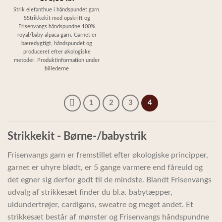
Strik elefanthue i håndspundet garn.
SStrikkekit med opskrift og
Frisenvangs håndspundne 100%
royal/baby alpaca garn. Garnet er
bæredygtigt, håndspundet og
produceret efter økologiske
metoder. Produktinformation under
billederne
1
2
3
4
Strikkekit - Børne-/babystrik
Frisenvangs garn er fremstillet efter økologiske principper,
garnet er uhyre blødt, er 5 gange varmere end fåreuld og
det egner sig derfor godt til de mindste. Blandt Frisenvangs
udvalg af strikkesæt finder du bl.a. babytæpper,
uldundertrøjer, cardigans, sweatre og meget andet. Et
strikkesæt består af mønster og Frisenvangs håndspundne