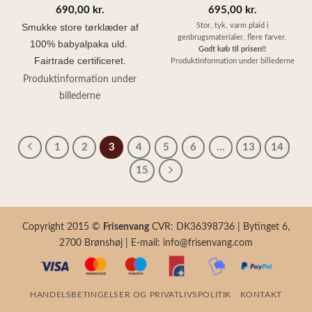
690,00
kr.
695,00
kr.
Stor, tyk, varm plaid i
Smukke store tørklæder af
genbrugsmaterialer, flere farver.
100% babyalpaka uld.
Godt køb til prisen!!
Fairtrade certificeret.
Produktinformation under billederne
Produktinformation under
billederne
1
2
3
4
5
6
…
13
14
15
Copyright 2015 ©
Frisenvang
CVR: DK36398736 | Bytinget 6,
2700 Brønshøj | E-mail: info@frisenvang.com
HANDELSBETINGELSER OG PRIVATLIVSPOLITIK
KONTAKT