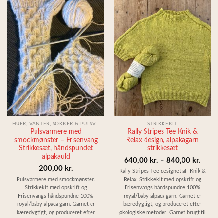
HUER, VANTER, SOKKER & PULSVARMERE - STRIKKEKIT
STRIKKEKIT
Pulsvarmere med
Rally Stripes Tee Knik &
smockmønster – Frisenvang
Relax design, alpakagarn
Strikkesæt, håndspundet
strikkesæt
alpakauld
Prisin
640,00
kr.
–
840,00
kr.
200,00
kr.
640,0
Rally Stripes Tee designet af Knik &
Pulsvarmere med smockmønster.
Relax. Strikkekit med opskrift og
til
Strikkekit med opskrift og
Frisenvangs håndspundne 100%
840,0
Frisenvangs håndspundne 100%
royal/baby alpaca garn. Garnet er
royal/baby alpaca garn. Garnet er
bæredygtigt, og produceret efter
bæredygtigt, og produceret efter
økologiske metoder. Garnet brugt til