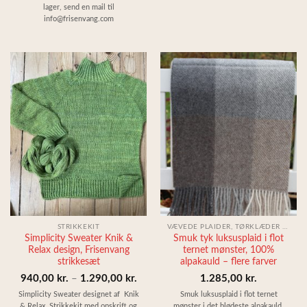
lager, send en mail til
info@frisenvang.com
STRIKKEKIT
VÆVEDE PLAIDER, TØRKLÆDER & SJALER
Simplicity Sweater Knik &
Smuk tyk luksusplaid i flot
Relax design, Frisenvang
ternet mønster, 100%
strikkesæt
alpakauld – flere farver
Prisinterval:
940,00
kr.
–
1.290,00
kr.
1.285,00
kr.
940,00 kr.
Simplicity Sweater designet af Knik
Smuk luksusplaid i flot ternet
& Relax. Strikkekit med opskrift og
mønster i det blødeste alpakauld.