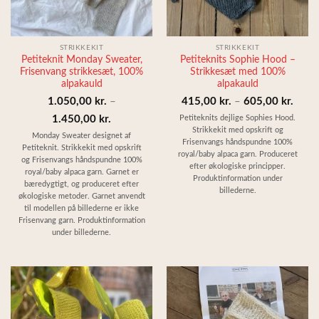
STRIKKEKIT
STRIKKEKIT
Petiteknit Monday Sweater,
Petiteknits Sophie Hood –
Frisenvang strikkesæt, 100%
Strikkesæt med 100%
alpakauld
alpakauld
Prisin
1.050,00
kr.
–
415,00
kr.
–
605,00
kr.
Prisinterval:
415,0
Petiteknits dejlige Sophies Hood.
1.450,00
kr.
Strikkekit med opskrift og
1.050,00 kr.
til
Monday Sweater designet af
Frisenvangs håndspundne 100%
Petiteknit. Strikkekit med opskrift
til
605,0
royal/baby alpaca garn. Produceret
og Frisenvangs håndspundne 100%
efter økologiske principper.
1.450,00 kr.
royal/baby alpaca garn. Garnet er
Produktinformation under
bæredygtigt, og produceret efter
billederne.
økologiske metoder. Garnet anvendt
til modellen på billederne er ikke
Frisenvang garn. Produktinformation
under billederne.