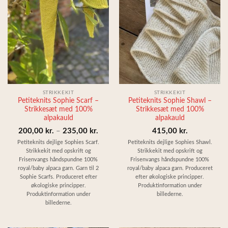
STRIKKEKIT
STRIKKEKIT
Petiteknits Sophie Scarf –
Petiteknits Sophie Shawl –
Strikkesæt med 100%
Strikkesæt med 100%
alpakauld
alpakauld
Prisinterval:
200,00
kr.
–
235,00
kr.
415,00
kr.
200,00 kr.
Petiteknits dejlige Sophies Scarf.
Petiteknits dejlige Sophies Shawl.
Strikkekit med opskrift og
Strikkekit med opskrift og
til
Frisenvangs håndspundne 100%
Frisenvangs håndspundne 100%
235,00 kr.
royal/baby alpaca garn. Garn til 2
royal/baby alpaca garn. Produceret
Sophie Scarfs. Produceret efter
efter økologiske principper.
økologiske principper.
Produktinformation under
Produktinformation under
billederne.
billederne.