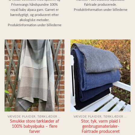
til
Frisenvangs håndspundne 100%
Fairtrade producerede.
1.290,00 kr.
royal/baby alpaca garn. Garnet er
Produktinformation under billederne
bæredygtigt, og produceret efter
økologiske metoder.
Produktinformation under billederne
VÆVEDE PLAIDER, TØRKLÆDER & SJALER
VÆVEDE PLAIDER, TØRKLÆDER & SJALER
Smukke store tørklæder af
Stor, tyk, varm plaid i
100% babyalpaka – flere
genbrugsmaterialer-
farver
Fairtrade produceret