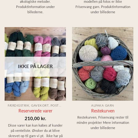
økologiske metoder.
modellen på fotos er ikke
Produktinformation under
Frisenvang garn. Produktinformation
billederne.
under billederne
IKKE PÅ LAGER
FÆRDIGSTRIK, GAVEKORT, POSTKORT & KNAPPER
ALPAKA GARN
Reserverede varer
Restekurven
Restekurven, Frisenvang rester til
210,00
kr.
mindre projekter Mere information
Disse varer kan kun købes af kunder
under billederne
på venteliste. Ønsker du at blive
skrevet op til garn vi pt. ikke har på