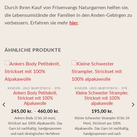
Durch Ihren Kauf von Frisenvangs Naturgarnen helfen sie,
die Lebensumstände der Familien in den Anden-Gebirgen zu
verbessern. Erfahren sie mehr
hier
.
ÄHNLICHE PRODUKTE
KINDER- UND BABYSTRICK - STRICKEN KIT
KINDER- UND BABYSTRICK - STRICKEN KIT
Ankers Body Petiteknit,
Kleine Schwester Strampler,
Strickset mit 100%
Strickset mit 100%
Alpakawolle
alpakawolle
Preisspanne:
245,00
kr.
–
460,00
kr.
195,00
kr.
245,00 kr.
Ankers Body (1 bis 24 mon),
Kleine Schwester Strampler (0 bis 24
Strickset aus 100% Alpakawolle. Das
Mon), Strickset aus 100%
bis
Garn ist nachhaltig, handgesponnen
Alpakawolle. Das Garn ist nachhaltig,
460,00 kr.
und nach ökologischen Verfahren
handgesponnen und nach