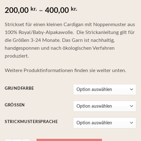
kr.
kr.
Preisspanne:
200,00
–
400,00
200,00 kr.
Strickset für einen kleinen Cardigan mit Noppenmuster aus
100% Royal/Baby-Alpakawolle. Die Strickanleitung gilt für
bis
die Größen 3-24 Monate. Das Garn ist nachhaltig,
400,00 kr.
handgesponnen und nach ökologischen Verfahren
produziert.
Weitere Produktinformationen finden sie weiter unten.
GRUNDFARBE
GRÖSSEN
STRICKMUSTERSPRACHE