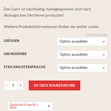
bis
Das Garn ist nachhaltig, handgesponnen und nach
1.360,00 kr.
ökologischen Verfahren produziert.
Weitere Produktinformationen finden sie weiter unten.
ZURÜCKSETZEN
GRÖSSEN
GRUNDFARBE
STRICKMUSTERSPRACHE
Selmas Overall Petiteknit, Strickset mit 100% alpakawolle Menge
IN DEN WARENKORB
Dänische Krone (kr.) -
DKK