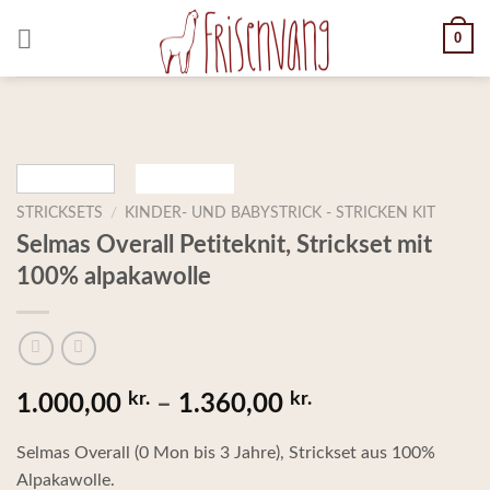
Skip
0
to
content
STRICKSETS
/
KINDER- UND BABYSTRICK - STRICKEN KIT
Selmas Overall Petiteknit, Strickset mit
100% alpakawolle
kr.
kr.
Preisspanne:
1.000,00
–
1.360,00
1.000,00 kr.
Selmas Overall (0 Mon bis 3 Jahre), Strickset aus 100%
Alpakawolle.