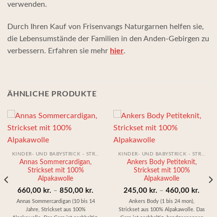
verwenden.
Durch Ihren Kauf von Frisenvangs Naturgarnen helfen sie,
die Lebensumstände der Familien in den Anden-Gebirgen zu
verbessern. Erfahren sie mehr
hier
.
ÄHNLICHE PRODUKTE
KINDER- UND BABYSTRICK - STRICKEN KIT
KINDER- UND BABYSTRICK - STRICKEN KIT
Annas Sommercardigan,
Ankers Body Petiteknit,
Strickset mit 100%
Strickset mit 100%
isspanne:
Alpakawolle
Alpakawolle
,00 kr.
Preisspanne:
Preis
660,00
kr.
–
850,00
kr.
245,00
kr.
–
460,00
kr.
660,00 kr.
245,0
Annas Sommercardigan (10 bis 14
Ankers Body (1 bis 24 mon),
Jahre, Strickset aus 100%
Strickset aus 100% Alpakawolle. Das
,00 kr.
bis
bis