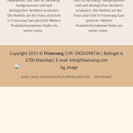
Alpakawolle. Das Garn ist nachhaltig,
Garn ist nachhaltig, handgesponnen
850,00 kr.
460,0
handgesponnen und nach
und nach ökologischen Verfahren
ökologischen Verfahren produziert.
produziert. Die Modelle auf den
Die Modelle auf den Fotos sind nicht
Fotos sind nicht in Frisenvang Garn
in Frisenvang Garn gestrickt Weitere
gestrickt. Weitere
Produktinformationen finden sie
Produktinformationen finden sie
weiter unten.
weiter unten.
Copyright 2015 ©
Frisenvang
CVR: DK36398736 | Bytinget 6,
2700 Brønshøj | E-mail: info@frisenvang.com
AGB UND DATENSCHUTZERKLÄRUNG
KONTAKT