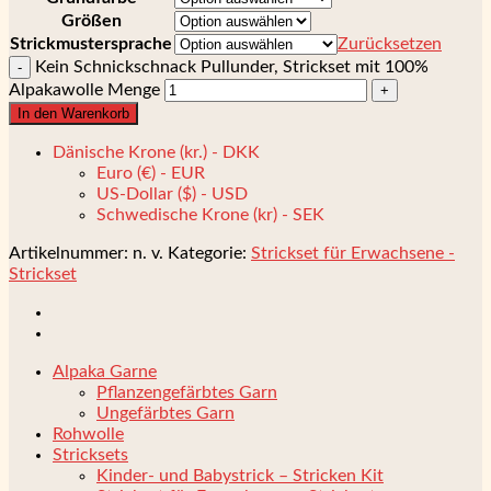
Größen
Strickmustersprache
Zurücksetzen
Kein Schnickschnack Pullunder, Strickset mit 100%
Alpakawolle Menge
In den Warenkorb
Dänische Krone (kr.) - DKK
Euro (€) - EUR
US-Dollar ($) - USD
Schwedische Krone (kr) - SEK
Artikelnummer:
n. v.
Kategorie:
Strickset für Erwachsene -
Strickset
Alpaka Garne
Pflanzengefärbtes Garn
Ungefärbtes Garn
Rohwolle
Stricksets
Kinder- und Babystrick – Stricken Kit