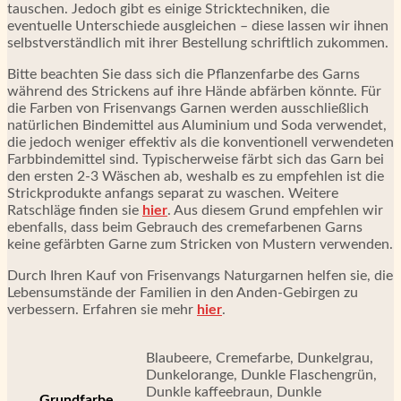
tauschen. Jedoch gibt es einige Stricktechniken, die
eventuelle Unterschiede ausgleichen – diese lassen wir ihnen
selbstverständlich mit ihrer Bestellung schriftlich zukommen.
Bitte beachten Sie dass sich die Pflanzenfarbe des Garns
während des Strickens auf ihre Hände abfärben könnte. Für
die Farben von Frisenvangs Garnen werden ausschließlich
natürlichen Bindemittel aus Aluminium und Soda verwendet,
die jedoch weniger effektiv als die konventionell verwendeten
Farbbindemittel sind. Typischerweise färbt sich das Garn bei
den ersten 2-3 Wäschen ab, weshalb es zu empfehlen ist die
Strickprodukte anfangs separat zu waschen. Weitere
Ratschläge finden sie
hier
. Aus diesem Grund empfehlen wir
ebenfalls, dass beim Gebrauch des cremefarbenen Garns
keine gefärbten Garne zum Stricken von Mustern verwenden.
Durch Ihren Kauf von Frisenvangs Naturgarnen helfen sie, die
Lebensumstände der Familien in den Anden-Gebirgen zu
verbessern. Erfahren sie mehr
hier
.
Blaubeere, Cremefarbe, Dunkelgrau,
Dunkelorange, Dunkle Flaschengrün,
Dunkle kaffeebraun, Dunkle
Grundfarbe