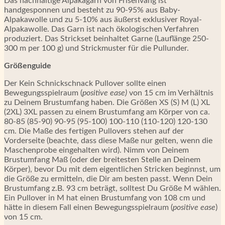
Das nachhaltige Alpakagarn von Frisenvang ist
handgesponnen und besteht zu 90-95% aus Baby-
Alpakawolle und zu 5-10% aus äußerst exklusiver Royal-
Alpakawolle. Das Garn ist nach ökologischen Verfahren
produziert. Das Strickset beinhaltet Garne (Lauflänge 250-
300 m per 100 g) und Strickmuster für die Pullunder.
Größenguide
Der Kein Schnickschnack Pullover sollte einen
Bewegungsspielraum (
positive ease)
von 15 cm im Verhältnis
zu Deinem Brustumfang haben. Die Größen XS (S) M (L) XL
(2XL) 3XL passen zu einem Brustumfang am Körper von ca.
80-85 (85-90) 90-95 (95-100) 100-110 (110-120) 120-130
cm. Die Maße des fertigen Pullovers stehen auf der
Vorderseite (beachte, dass diese Maße nur gelten, wenn die
Maschenprobe eingehalten wird). Nimm von Deinem
Brustumfang Maß (oder der breitesten Stelle an Deinem
Körper), bevor Du mit dem eigentlichen Stricken beginnst, um
die Größe zu ermitteln, die Dir am besten passt. Wenn Dein
Brustumfang z.B. 93 cm beträgt, solltest Du Größe M wählen.
Ein Pullover in M hat einen Brustumfang von 108 cm und
hätte in diesem Fall einen Bewegungsspielraum (
positive ease
)
von 15 cm.