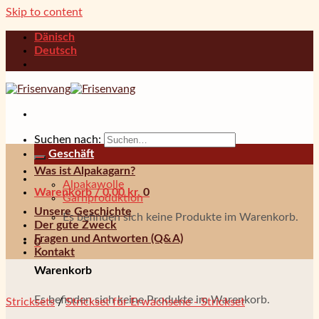
Skip to content
Dänisch
Deutsch
Suchen nach:
Geschäft
Was ist Alpakagarn?
Alpakawolle
Warenkorb /
0,00
kr.
0
Garnproduktion
Unsere Geschichte
Es befinden sich keine Produkte im Warenkorb.
Der gute Zweck
Fragen und Antworten (Q&A)
0
Kontakt
Warenkorb
Es befinden sich keine Produkte im Warenkorb.
Stricksets
/
Strickset für Erwachsene - Strickset